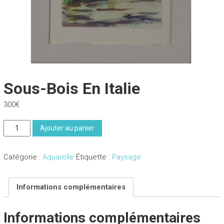
Sous-Bois En Italie
300
€
quantité
Ajouter au panier
de
Sous-
Catégorie :
Aquarelle
Étiquette :
Paysage
bois
en
Italie
Informations complémentaires
Informations complémentaires