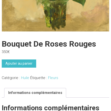
Bouquet De Roses Rouges
350
€
quantité
Ajouter au panier
de
Bouquet
Catégorie :
Huile
Étiquette :
Fleurs
de
roses
rouges
Informations complémentaires
Informations complémentaires