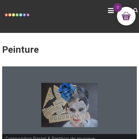
YMG DEVELOPPEMENT
0
Peinture
Composition Pastel & Partition de musique